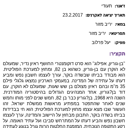
23
.
2
.
2017
תאריך יציאה לאקרנים:
יריב
מזור
במאי:
יריב
מזור
תסריטאי:
יעל פרלוב
מפיק:
תקציר:
"בן-גוריון, אפילוג" הוא סרט דוקומנטרי החושף ראיון נדיר, שמעולם
לא הוקרן עם בן-גוריון, כשהוא בן 82, ומחוץ למערכת הפוליטית.
הוא מבודד בביתו שבשדה בוקר, עורך לעצמו חשבון נפש ומביע
דעתו על עתידה של המדינה. במעמקי הארכיון נמצאו גלגלי פילם
35 מ"מ ובהם ראיון מצולם בן שש שעות, שמעולם לא הוקרן, עם
דוד בן?גוריון, אחד המנהיגים הגדולים בהיסטוריה המודרנית.
השנה היא 1968, בן?גוריון כבר בן 82, חמש שנים לפני מותו וחמש
שנים לאחר שהתפטר במפתיע מראשות ממשלת ישראל. זהו
העשור שבו מצא עצמו מחוץ למערכת הפוליטית; הוא חי בבדידות
בביתו בשדה בוקר, התבונן מבחוץ על היישוב והמדינה, ערך לעצמו
חשבון נפש והביע דעתו על המתרחש סביבו ועל עתיד האומה. על
רקע התקופה הנוכחית, המזמנת החלטות הרות גורל בנוגע לעתידה
של מדינת ישראל, מציע חזונו של בן?גוריון תובנה ברורה, מפתיעה
ורלבנטית לימינו אנו.