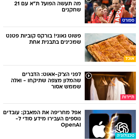
ספורט
פשוט גאוני! בורקס קוביות פטנט
שמכינים בתבנית אחת
אוכל
לפני הצ'ק-אאוט: הדברים
שהמלון מצפה שתיקחו - ואלה
שממש אסור
תיירות
אפל מחריפה את המאבק: עובדים
נוספים העבירו מידע סודי ל-
OpenAI
טכנולוגיה
השאלון שיעשה לכם סדר - מי