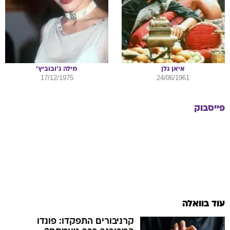
איאן
גלן
מילה
ג'ובוביץ'
17/12/1975
24/06/1961
פייסבוק
עוד בוואלה
קרניבורים התפקדו: פונדו