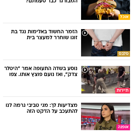
המבורגר כבר טעמתם?
אוכל
הזמר החשוד באלימות נגד בת
זוגו שוחרר למעצר בית
סלבס
נוסע בשדה התעופה אמר "היטלר
צדק", ואז נועם פוצץ אותו. צפו
תיירות
מצדיעות לך: מגי טביבי גרמה לנו
להתעכב על הז'קט הזה
אופנה