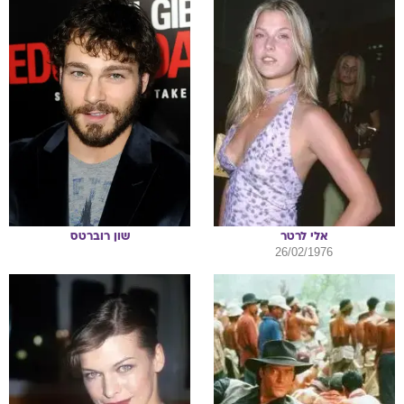
אלי
לרטר
שון
רוברטס
26/02/1976