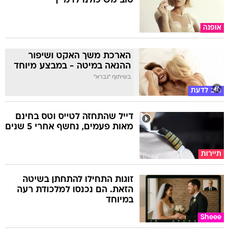
טוב משיכולנו לדמיין
אופנה
הארכת משך האקט ושיפור
ההנאה במיטה - במבצע מיוחד
בשיתוף "גברא"
טוב לדעת
דייל שהתחזה לטייס וטס בחינם
מאות פעמים, נחשף אחרי 5 שנים
תיירות
זוגות התחילו להתחתן בשיטה
הזאת. הם נכנסו למלכודת רעה
במיוחד
Sheee