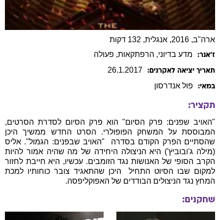
ארה"ב, 2016, אנגלית, 132 דקות
מדע בדיוני
, הרפתקאות
, פעולה
ז׳אנר:
26
.
1
.
2017
תאריך יציאה לאקרנים:
פול
אנדרסון
במאי:
תקציר:
"האויב שפנים: פרק הסיום" הוא פרק הסיום לסדרת הסרטים,
המבוססת על המשחק הפופולרי. הסרט החדש ממשיך היכן
שהסתיים הפרק הקודם בסדרה  "האויב שבפנים: הגמול". אליס
(מילה ג'ובוביץ') היא הניצולה היחידה של מה שהיה אמור להיות
הקרב הסופי של האנושות נגד הזומבים. עכשיו, היא חייבת לחזור
למקום שבו הסיוט התחיל  היכן שהתאגיד צובר כוחותיו למכת
המחץ נגד הניצולים הבודדים של האפוקליפסה.
שחקנים: