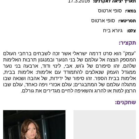
17
.
3
.
2016
תאריך יציאה לאקרנים:
סופי
ארטוס
במאי:
סופי
ארטוס
תסריטאי:
גיורא ביח
צלם:
תקציר:
"עמק" הוא סרט דרמה ישראלי אשר זכה לשבחים ברחבי העולם
המספק הצצה אל עולמם של בני הנוער ובמנגנון תרבות האלימות
שלהם. זהו סיפורם של ג'וש, אבי, לינוי ודוד, ארבעה בני נוער
ממגדל העמק שנאלצים להתמודד עם אלימות: אלימות בבית,
אלימות בבית הספר. זהו סיפור של ידידות, של אהבה ושנאה שבו
מתגלה עולמם של המתבגרים; עולם אכזרי ויפה כאחד, עולם שבו
הרצון למות או להרוג והשאיפה לחיים מגדירים את גורלם.
שחקנים: