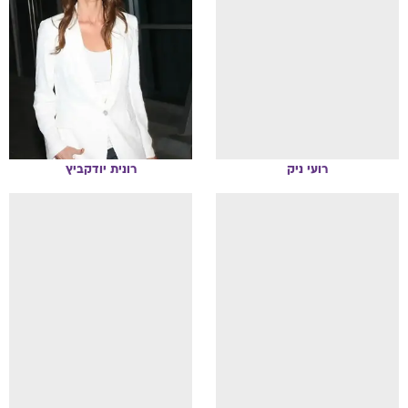
רועי
ניק
רונית
יודקביץ