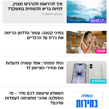
איך להיראות ולהרגיש מצוין,
לחיות בריא ולהפחית במשקל?
בשיתוף TI SWIM
טוב לדעת
במיני קטנה: עומר נודלמן הרימה
את ג'רוז על הרגליים
אופנה
החל ממחר: אפל עשויה להעלות
את מחירי האייפון 17
טכנולוגיה
השאלון שיעשה לכם סדר - מי
המפלגה שהכי מתאימה לעמדות
שלכם?