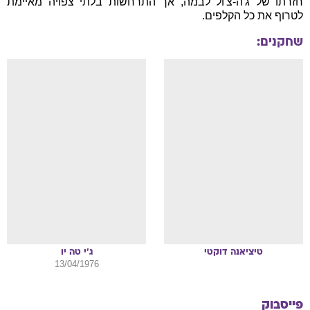
חזרתו של ג'ה-צ'ול לבמה, אך התרחשות בלתי צפויה מאיימת
לטרוף את כל הקלפים.
שחקנים:
טיציאנה
דוקטי
ג'י טה
יו
13/04/1976
פייסבוק