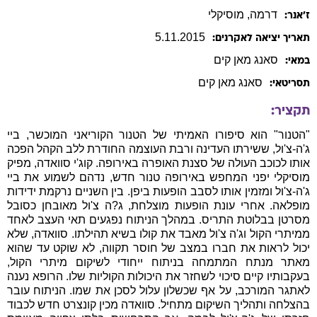
דרמה
, מוסיקלי
ז׳אנר:
5
.
11
.
2015
תאריך יציאה לאקרנים:
סאנג
מאן קים
במאי:
סאנג
מאן קים
תסריטאי:
תקציר:
"הטנור" הוא סיפורו האמיתי של הטנור הקוריאני המוכשר, ביי
ג'ה-צ'ול, ששירתו העדינה ורבת העוצמה החודרת ללב הקהל הפכה
אותו לכוכב העולה של סצנת האופרה באירופה. קוג'י סוואדה, מפיק
מוסיקלי יפני המחפש באירופה טנור חדש, נדהם לשמוע את ביי
ג'ה-צ'ול ומזמין אותו לסבב הופעות ביפן. בין השניים נרקמת ידידות
מופלאה. אחרי עונת הופעות מוצלחת, ג?ה צ'ול מאובחן כסובל
מסרטן בבלוטת התריס. במהלך הניתוח נפגעים תאי העצב לאחד
ממיתרי הקול וג'ה צ'ול מאבד את קולו בשיא תהילתו. סוואדה, שלא
יכול לראות את חברו במצב של חוסר תקווה, לא שוקט עד שהוא
מאתר מנתח המתמחה בניתוח ייחודי לשיקום מיתרי הקול,
בעקבותיו קיים סיכוי לשחזר את היכולות הקוליות שלו. הרופא נענה
לאתגר המורכב, על אף שכשלון עלול לסכן את שמו. הניתוח עובר
בהצלחה ותהליך השיקום מתחיל. סוואדה מכין קונצרט חדש לכבוד