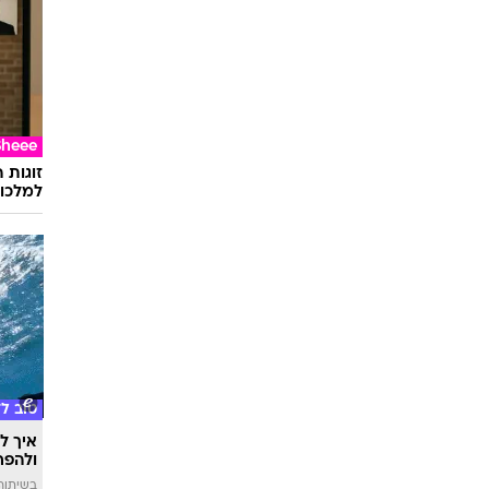
Sheee
זוגות 
למלכוד
טוב ל
איך לה
ולהפח
בשיתוף  SWIM