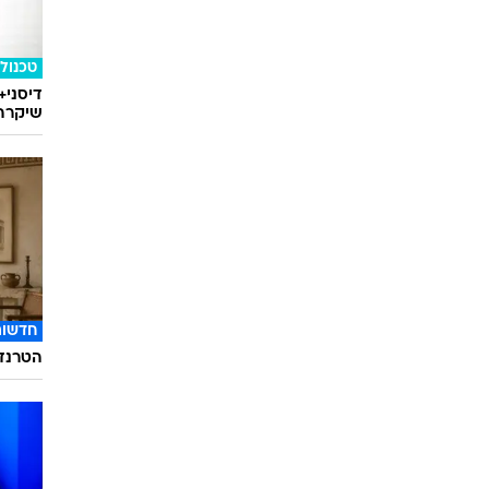
טכנולו
דיסני+
שיקרה 
חדשות
הטרנד 