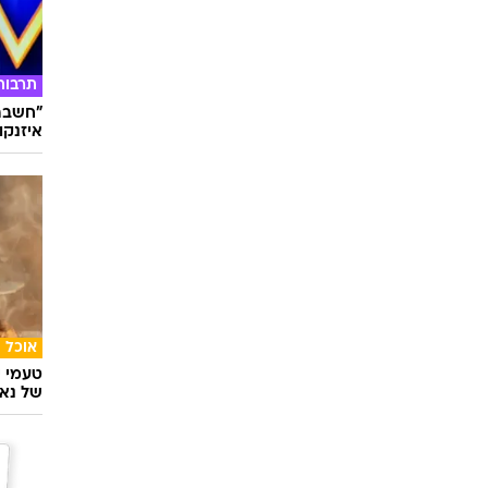
תרבות
"חשבתי
איזנקוט
אוכל
טעמי י
של נאג