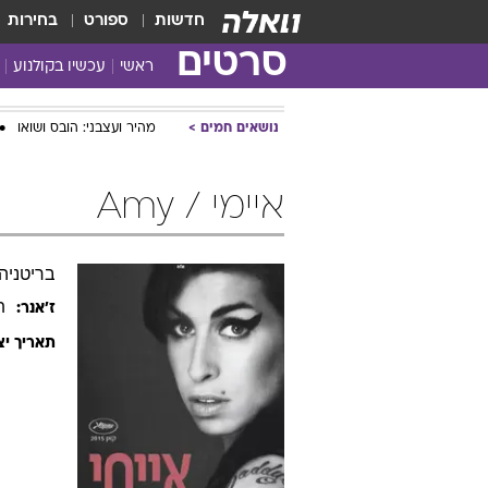
חדשות
ספורט
בחירות
סרטים
ראשי
עכשיו בקולנוע
נושאים חמים
מהיר ועצבני: הובס ושואו
איימי / Amy
בריטניה, 2015, אנגלית, 128 
ת
ז׳אנר:
תאריך יצ