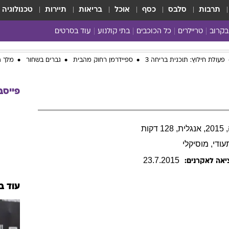
תרבות
סלבס
כסף
אוכל
בריאות
תיירות
טכנולוגיה
בקרוב
טריילרים
כל הכוכבים
בתי קולנוע
עוד בסרטים
כל הסרטים
פעולת חילוץ: תוכנית בריחה 3
ספיידרמן רחוק מהבית
גברים בשחור
מלך ה
yes planet
פייסב
דקות
עודי
, מוסיקלי
23
.
7
.
2015
יאה לאקרנים:
עוד ב