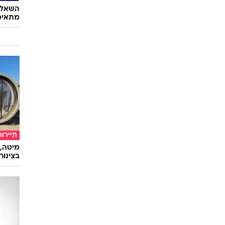
השאלון
מתאימ
תיירות
מיטה, 
בצינור