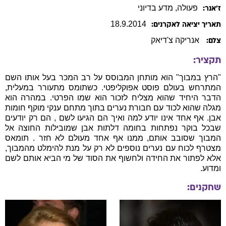
פעולה
, מדע בדיוני
ז׳אנר:
18
.
9
.
2014
תאריך יציאה לאקרנים:
אנריקה צ'דיאק
צלם:
תקציר:
"הרץ במבוך" הוא מותחן המבוסס על רב המכר בעל אותו השם
המתרחש בעולם פוסט אפוקליפטי. כשתומס מתעורר במעלית,
הדבר היחיד שהוא מצליח לזכור הוא שמו הפרטי. במהרה הוא
מגלה שהוא לכוד עם חבורת נערים בתוך מתחם ענקי מוקף חומות
אבן. אף אחד אינו יודע למה ואיך הם הגיעו לשם , הם רק יודעים
שבכל בוקר נפתחות בחומה דלתות אבן שמובילות החוצה אל
המבוך שסובב אותם, ממנו אף אחד מעולם לא חזר . תומאס
מצטרף לכוח עם נערים נוספים לא רק על מנת להימלט מהמבוך,
אלא לפתור את החידה ולחשוף את הסוד של מי הביא אותם לשם
ומדוע.
שחקנים: