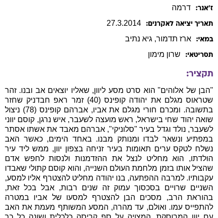
דרמה
ז׳אנר:
27
.
3
.
2014
תאריך יציאה לאקרנים:
ארז
תדמור
,
גיא
נתיב
במאי:
שרון
מימון
תסריטאי:
תקציר:
"הבן של אלוהים" הוא סרט מסע ליוון, שאליו יוצאים אב ובנו. זהר
שטראוס מגלם את יהודה קופינס (40) זמר ראפ חבדניק שחזר
בתשובה. ומכרם חורי מגלם את אביו, אברהם קופינס (78) ניצול
שואה יהוד שחי בישראל, ראש מועצה לשעבר, איש נרגן, קוסם יווני
לשעבר, נולד וגדל בעיר "סלוניקי", אברהם מאבד את אשתו אסתר
במפתיע ונשאר לבדו ומנותק מבנו. באחד הימים, כאשר האב
נשלח לטקס ערים תאומות בעיר זניחה בצפון יוון, ממש ליד עיר
הולדתו, הוא מחליט לנצל את ההזדמנות ולנסות לחפש אדם
שהציל אותו בזמן מלחמת העולם השנייה, והוא קוסם קתולי שאבדו
עקבותיו. למרבה ההפתעה, בנו יהודה מחליט להצטרף אליו למסע,
השניים שרויים בסכסוך עמוק זה שנים רבות, אבל בכל זאת,
בהוראת הרב, מסכים הבן להצטרף למסעו של אביו במטרה
להתפייס עמו. ואולם, עד מהרה, המסע המשותף מעמת את האב
עם יוון המרוסקת, המצויה על סף קריסה כלכלית ושונה כל כך