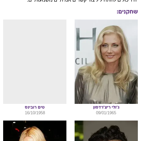
שחקנים:
ג'ולי
ריצ'רדסון
טים
רובינס
16/10/1958
09/01/1965