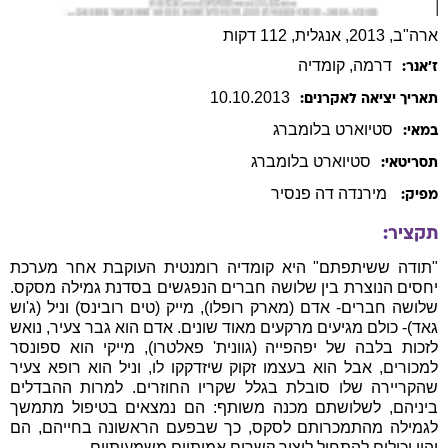
ארה"ב, 2013, אנגלית, 112 דקות
דרמה
, קומדיה
ז׳אנר:
10
.
10
.
2013
תאריך יציאה לאקרנים:
סטיוארט
בלומברג
במאי:
סטיוארט
בלומברג
תסריטאי:
מירנדה דה פנסיר
מפיק:
תקציר:
"תודה ששיתפתם" היא קומדיה רומנטית העוקבת אחר מערכת
יחסים הנוצרת בין שלושה חברים הנפגשים בסדנת גמילה מסקס.
שלושה חברים- אדם (מארק רופלו), מייק (טים רובינס) וניל (ג'וש
גאד)- כולם מגיעים מרקעים מאוד שונים. אדם הוא גבר צעיר, נואש
לזכות בלבה של יפהפייה (גוונית' פאלטרו), מייקי הוא ספונסר
למכורים, אבל הוא בעצמו זקוק שיזדקקו לו, וניל הוא רופא צעיר
שהקריירה שלו סובלת בגלל שקריו החוזרים. למרות ההבדלים
ביניהם, לשלושתם מכנה משותף: הם נמצאים בטיפול מתמשך
לגמילה מהתמכרותם לסקס, כך שבפעם הראשונה בחייהם, הם
יהיו יכולים להתחיל ליצור קשרים אמיתיים משמעותיים.