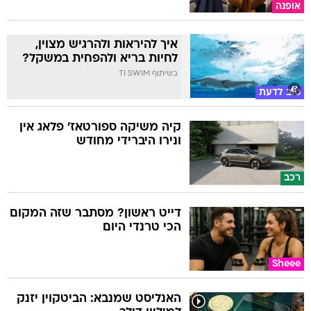
אופנה
איך להיראות ולהרגיש מצוין,
לחיות בריא ולהפחית במשקל?
בשיתוף TI SWIM
טוב לדעת
קיה משיקה ספורטאז' פלאג אין
ונירו היברידי מחודש
רכב
דייט ראשון? מסתבר שזה המקום
הכי טרנדי היום
Sheee
האנליסט שמנבא: הביטקוין יזנק