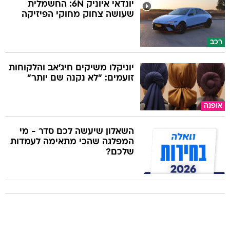
יונדאי איוניק 6N: החשמלית
שעושה צחוק מחוקי הפיזיקה
רכב
יוניקלו משיקים חיג'אב והלקוחות
זועמים: "לא נקנה שם יותר"
אופנה
השאלון שיעשה לכם סדר - מי
המפלגה שהכי מתאימה לעמדות
שלכם?