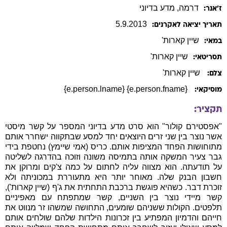
דרמה
, מדע בדיוני
ז׳אנר:
5
.
9
.
2013
תאריך יציאה לאקרנים:
שיין
קארות'
במאי:
שיין
קארות'
תסריטאי:
שיין קארות'
צלם:
{e.person.fname} {e.person.lname}
מוסיקאי:
תקציר:
"אפסטירם קולור" הוא סרט מדע בדיוני המספר על קשר מיסטי
אשר נוצר בין שני זרים היוצאים יחד למסע שבתקווה ישחרר אותם
מתוחושות הפחד המציפות אותם. כריס (אמי שיימץ) נחטפת בידי
גבר צעיר המשקה אותה בתמיסה משונה וזוכה בהדרגה לשליטה
על תודעתה. הוא מצווה עליה לחתום על כמה צ'קים ומרוקן את
חשבון הבנק שלה. מאוחר יותר היא מתעוררת במכוניתה ולא
זוכרת דבר. כשהיא פוגשת ברכבת התחתית את ג'ף (שיין קארות'),
קשר מיידי נוצר בין השניים, קשר שמתפתח עם מאפיניים
תלפטים. הקולות ששניהם שומעים, התחושה שמשהו זר מנווט את
חייהם והדמיון המפתיע בין זכרונות הילדות שלהם שולחים אותם