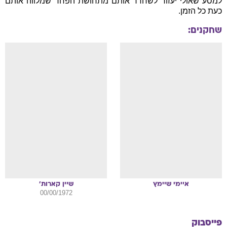
למסע שאולי יעזור לשחרר אותם מתחושת הפחד שמלווה אותם
כעת כל הזמן.
שחקנים:
איימי
שיימץ
שיין
קארות'
00/00/1972
פייסבוק