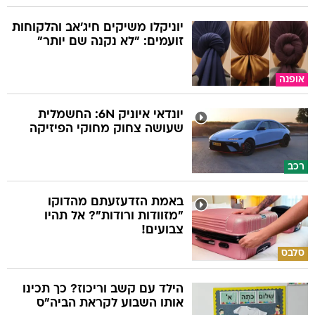
יוניקלו משיקים חיג'אב והלקוחות
זועמים: "לא נקנה שם יותר"
אופנה
יונדאי איוניק 6N: החשמלית
שעושה צחוק מחוקי הפיזיקה
רכב
באמת הזדעזעתם מהדוקו
"מזוודות ורודות"? אל תהיו
צבועים!
סלבס
הילד עם קשב וריכוז? כך תכינו
אותו השבוע לקראת הביה"ס