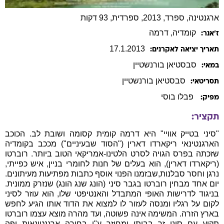
ארגנטינה, ספרד, 2013, ספרדית, 93 דקות
קומדיה
, דרמה
ז׳אנר:
17
.
1
.
2013
תאריך יציאה לאקרנים:
סבסטיאן
בורנשטיין
במאי:
סבסטיאן
בורנשטיין
תסריטאי:
פבלו בוסי
מפיק:
תקציר:
"סיני בטייק אוויי" היא דרמה קומית קסומה ושובת לב. הכוכב
הארגנטינאי ריקארדו דארין ("הסוד שבעיניים") מככב בקומדיה
שזכתה בפרס הגויה לסרט הלטינו-אמריקאי הטוב ביותר. רוברטו
(ריקארדו דארין), הוא בעלים של חנות לחומרי בניין, איש כפייתי,
נרגן וחסר סבלנות,שבזמנו הפנוי אוסף כתבות מפתיעות מעיתונים.
יום אחד מבחין רוברטו בגבר סיני (הונג שנג הונג) שנזרק ממונית.
בניגוד לדרישות האופי המתבדל והאנטיפטי שלו, הוא עוזר לסיני
לקום על רגליו ומנסה לעזור לו למצוא את הדוד אותו הגיע לחפש
בארץ הזרה. המשימה אינה פשוטה, ועד מהרה מוצא עצמו רוברטו
תקוע עם סיני זר בביתו ומחוזר ע"י בחורה ארגנטינאית יפה