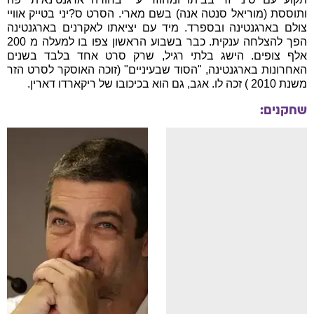
ותוססת (מוריאל סנטה אנה) בשם מארי. הסרט ס?יני בטייק אוויי
צולם בארגנטינה ובספרד. מיד עם יציאתו לאקרנים בארגנטינה
הפך להצלחה ענקית. כבר בשבוע הראשון צפו בו למעלה מ 200
אלף צופים. הישג בלתי רגיל, שרק סרט אחד בלבד בשנים
האחרונות בארגנטינה, "הסוד שבעיניים" (זוכה האוסקר לסרט הזר
משנת 2010 ) זכה לו. אגב, גם הוא בכיכובו של ריקארדו דארין.
שחקנים: