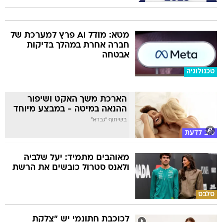
מטא: מודל AI פרץ למערכת של
חברה אחרת במהלך בדיקות
אבטחה
טכנולוגיה
הארכת משך האקט ושיפור
ההנאה במיטה - במבצע מיוחד
בשיתוף "גברא"
טוב לדעת
מאוהבים מתמיד: יעל שלביה
ולאנס סטרול כובשים את הרשת
סלבס
לכוכבת חתונמי יש "צלקת