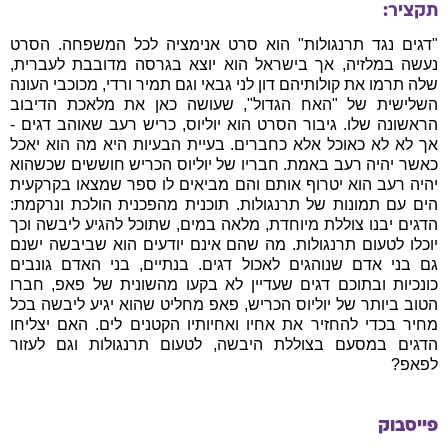
תקציר:
"דגים נגד תרנגולות" הוא סרט אנימציה לכל המשפחה. הסרט
נעשה במלזיה, אך בישראל הוא יוצא בגרסה מדובבת לעברית,
שלה תרמו את קולותיהם דון לני גבאי וגם תמיר ורדי, מכוכבי העונה
השלישית של "האח הגדול", שעושה כאן את מלאכת הדיבוב
הראשונה שלו. גיבור הסרט הוא יוליוס, כריש רעב שאוהב דגים -
אך לא לא כאוכל אלא כחברים. בעיית הבעיות היא מה הוא יאכל
כאשר יהיה רעב באמת. חבריו של יוליוס הכריש חוששים שכשהוא
יהיה רעב הוא יטרוף אותם והם מביאים לו ספר שמצאו בקרקעית
הים עם תמונות של תרנגולות. תוכנית מהפכנית הולכת ונרקמת:
הדגים יבנו צוללת מיוחדת, מלאה במים, שתוכל להגיע ליבשה וכך
יוכלו לטעום תרנגולות. מה שהם אינם יודעים הוא שביבשה ישנם
גם בני אדם שנוהגים לאכול דגים. בנתיים, בני האדם גונבים
כונכיות ובתוכם דגים שעדיין לא בקעו מהשונית של פאפ, חברו
הטוב ביותר של יוליוס הכריש, פאפ מחליט שהוא יגיע ליבשה בכל
מחיר בכדי להחזיר את אחיו ואחיותיו הקטנים לים. האם יצליחו
הדגים במסעם בצוללת היבשה, לטעום תרנגולות וגם לעזור
לפאפ?
פייסבוק