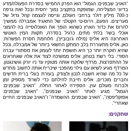
"האויב שבפנים: הגמול" הוא הפרק החמישי בסדרת הפעולה/מדע
בדיוני המצליחה, שמופקת בתקציב נמוך יחסית ובכל זאת גרפה
כ-700 מיליון דולר ברחבי העולם, וגייסה לעצמה קהל גדול של
מעריצים. הפעם, וירוס-טי הקטלני של התאגיד אמברלה ממשיך
להרוס את כדור הארץ כשהוא הופך את האוכלוסייה בה להמוני
אוכלי בשר בלתי מתים. כרגיל בסדרה, תקוות המין האנושי
האחרונה היא אליס (מילה ג'ובוביץ'), הלוחמת חסרת הפשרות.
כאן, אליס מתעוררת בלב המתקן החשאי ביותר של אמברלה, וככל
שהיא חוקרת יותר כך היא חושפת יותר לעומק את מסתורי עברה
הסודי. בלי רשת בטחון, אליס ממשיכה לצוד את אלה שאחראים
על ההתפרצות, מרדף שלוקח אותה מטוקיו עד ניו יורק ווושינגטון.
המרדף מגיע לשיאו עם גילוי מהפכני שיכריח אותה לחשוב מחדש
על כל מה שהיא חשבה לנכון ולצודק. בעזרת בעלי ברית חדשים
וחברים מוכרים, אליס חייבת להילחם כדי לשרוד מספיק זמן
ולברוח מעולם עוין. הספירה לאחור החלה. "האויב שבפנים:
הגמול" מגיע לאחר "האויב שבפנים", "האויב שבפנים:
אפוקליפסה", "האויב שבפנים: ההשמדה" ו"האויב שבפנים: החיים
שאחרי".
שחקנים: