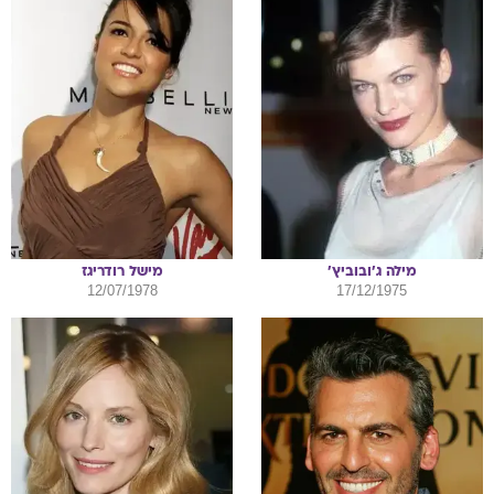
מילה
ג'ובוביץ'
מישל
רודריגז
12/07/1978
17/12/1975