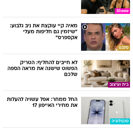
Sheee
מאיה קיי עוקצת את ניב גלבוע:
"שיזמין גם חליפות מעלי
אקספרס"
סלבס
לא חייבים להחליף: הטריק
הפשוט שישנה את מראה הספה
שלכם
בית ועיצוב
החל ממחר: אפל עשויה להעלות
את מחירי האייפון 17
טכנולוגיה