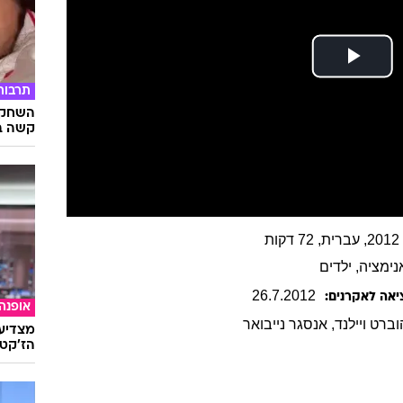
תרבות
השחקני
קשה ב
ת
נימציה
, ילדים
26
.
7
.
2012
יאה לאקרנים:
אופנה
וברט
ויילנד
,
אנסגר
נייבואר
מצדיעו
הז'קט 