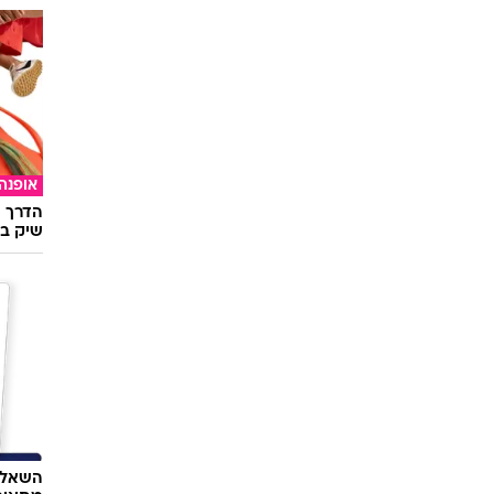
אופנה
הדרך ה
שיק בא
השאלון