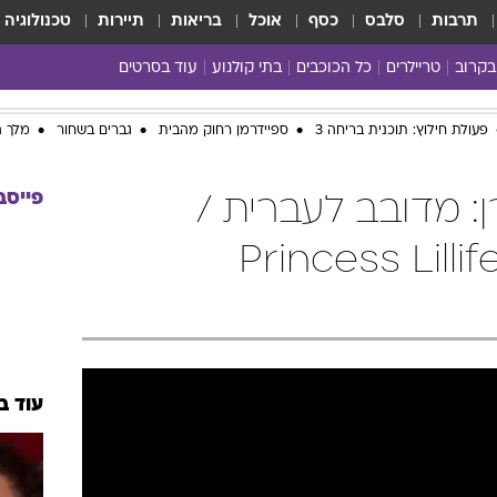
תרבות
סלבס
כסף
אוכל
בריאות
תיירות
טכנולוגיה
בקרוב
טריילרים
כל הכוכבים
בתי קולנוע
עוד בסרטים
כל הסרטים
פעולת חילוץ: תוכנית בריחה 3
ספיידרמן רחוק מהבית
גברים בשחור
מלך ה
yes planet
פייסב
ן: מדובב לעברית /
Princess Lillif
עוד ב