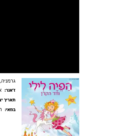
גרמניה, 2012, עברית, 72 דקו
א
ז׳אנר:
תאריך יצ
ה
במאי: