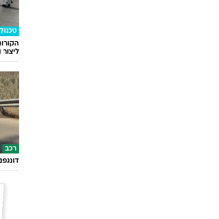
טכנולו
הקורונ
ליצור 
רכב
דונגפנ