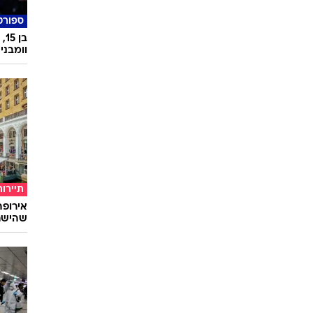
ספורט
וומבני
תיירות
שהישרא