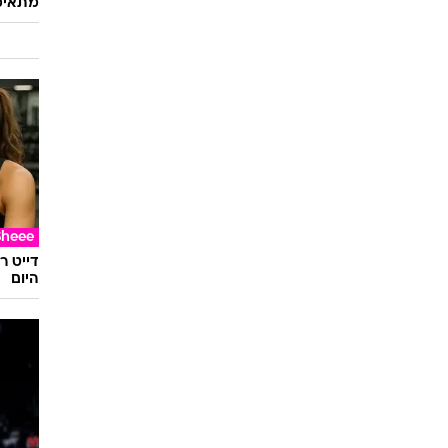
מתאימ
Sheee
דייט ר
היום