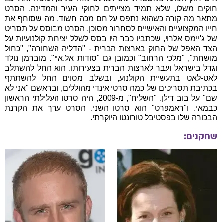
חוקים משלו, שלא תמיד מצייתים לחוקי העיר והמדינה. הסרט
מתאר מה קורה כשהוא נתפס על חם מכה חשוד, מה שסוחף את
חייו המקצועיים והאישיים לסחרור מסוכן. הסרט מבוסס על תסריט
של ג'יימס אלרוי, שכתביו כבר היו בסס לשלל יצירות קולנועיות על
הצד האפל של החוק בארצות הברית - "הדליה השחורה", "כחול
מושחת", "מלכי הרחוב" וכמובן גם "סודות אל.איי". מוברמן נולד
וגדל בישראל ועבר לארצות הברית בצעירותו. הוא החל להשתלב
לאט-לאט בתעשיית הקולנוע, ובשלב מסוים החל להשתתף
בכתיבת תסריטים של כמה סרטי אינדי מהוללים, ובראשם "אני לא
שם" על בוב דילן. "השליח", מ-2009, היה סרטו העלילתי הראשון
כבמאי, ו"ראמפרט" הוא סרטו השני. הסרט ערך את הקרנת
הבכורה שלו בפסטיבל טורונטו היוקרתי.
שחקנים: