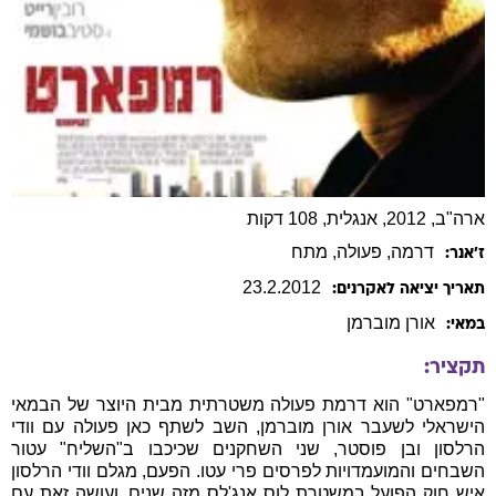
ארה"ב, 2012, אנגלית, 108 דקות
דרמה
, פעולה
, מתח
ז׳אנר:
23
.
2
.
2012
תאריך יציאה לאקרנים:
אורן
מוברמן
במאי:
תקציר:
"רמפארט" הוא דרמת פעולה משטרתית מבית היוצר של הבמאי
הישראלי לשעבר אורן מוברמן, השב לשתף כאן פעולה עם וודי
הרלסון ובן פוסטר, שני השחקנים שכיכבו ב"השליח" עטור
השבחים והמועמדויות לפרסים פרי עטו. הפעם, מגלם וודי הרלסון
איש חוק הפועל במשטרת לוס אנג'לס מזה שנים, ועושה זאת עם