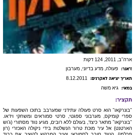
ארה"ב, 2011, 124 דקות
פעולה
, מדע בדיוני
, מערבון
ז׳אנר:
8
.
12
.
2011
תאריך יציאה לאקרנים:
גיא
משה
במאי:
תקציר:
"בונרקאו" הוא סרט פעולה עתידני שמערבב בתוכו השפעות של
ספרי קומיקס, מערבוני ספגטי, סרטי סמוראים ומשחקי וידאו.
"בונרקאו" מתאר כיצד, בעולם ללא רובים, מגיע נווד מסתורי (ג'וש
הארטנט) אל עיר מוכת טרור הנשלטת בידי ניקולה האכזרי (רון
פרלמן). הנווד חובר לסמוראי צעיר המבקש להשיב את כבוד