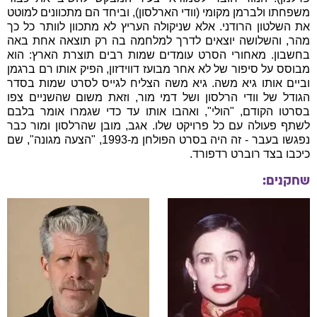
משפחתו ולברמן מקומי (וודי הארלסון), וביחד הם מתכוונים למוטט
את השלטון הרודני. אלא שניקולה העריץ לא מתכוון לוותר כל כך
מהר, והשלושה יוצאים לדרך למלחמה בה רק תוצאה אחת באה
בחשבון. מאחורי הסרט עומדים שמות רבים תוצרת הארץ: הוא
מבוסס על סיפור של לא אחר מבועז דווידזון, הפיק אותו רם ברגמן
וביים אותו גיא משה. גיא משה הצליח לגייס לסרט שמות בסדר
הגודל של וודי הרלסון ושל דמי מור, וזאת משום שהשניים צפו
בסרטו הקודם, "הולי", ואהבו אותו עד כדי שגמרו אומר בלבם
לשתף פעולה עם כל פרויקט שלו. אגב, מובן שהרלסון ומור כבר
נפגשו בעבר - זה היה בסרט הפולחן מ-1993, "הצעה מגונה", שם
כיכבו בצד רוברט רדפורד.
שחקנים: