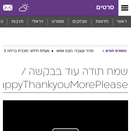
סרטים
ראשי
חדשות
מבזקים
ספורט
ויראלי
תרבות
כס
נושאים חמים
מהיר ועצבני: הובס ושואו
פעולת חילוץ: תוכנית בריחה 3
שמח תודה עוד בבקשה /
appyThankyouMorePlease