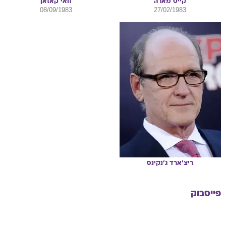
קייט
מארה
זואי
קאזאן
08/09/1983
27/02/1983
ריצ'ארד
ג'נקינס
פייסבוק