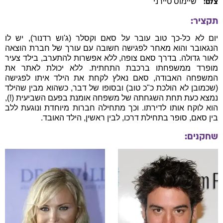
שיימוס טיירני
צלם:
תקציר:
יום לא כל-כך טוב עובר על סאם וקסלר (ג'וש רדנור), יש לו
הנגאובר והוא מאחר לפגישה חשובה עם עורך של חברת הוצאה
לאור גדולה. בדרך סאם צופה, ללא אפשרות להתערב, בילד צעיר
מופרד ממשפחתו ברכבת התחתית. ללא יכולת לאתר את
המשפחה האבודה, סאם נאלץ לקחת את הילד איתו לפגישה
(שכמובן לא הולכת כ"כ טוב) ובסופו של דבר, כשהוא מבין שהילד
נמצא כעת תחת השגחתה של משפחה אומנת בפעם השביעית (!),
הוא לוקח אותו לדירתו. וכך מתחילה חברות מיוחדת ונוגעת ללב
בין סאם, סופר בתחילת דרכו, לבין ראשין, הילד האובד.
שחקנים: