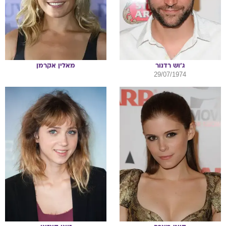
ג'וש
רדנור
מאלין
אקרמן
29/07/1974