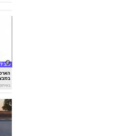
השאלון
מתאימ
טוב ל