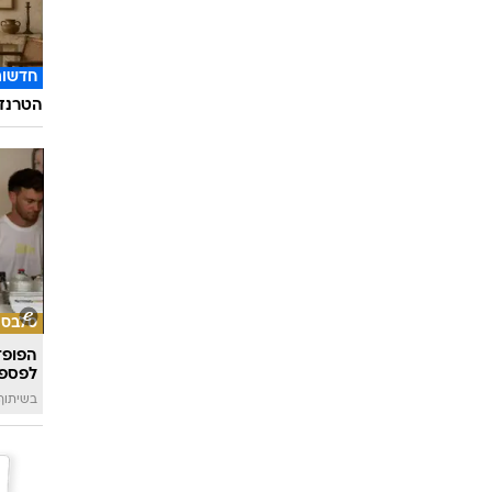
תרבות
השחקני
קשה ב
חדשות
הטרנד 