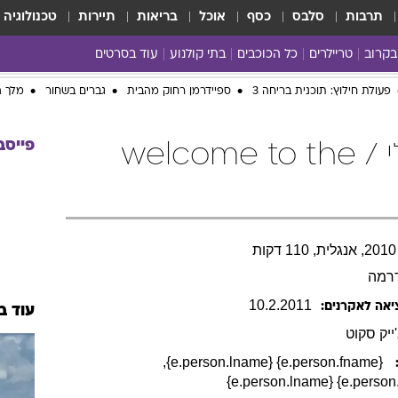
תרבות
סלבס
כסף
אוכל
בריאות
תיירות
טכנולוגיה
בקרוב
טריילרים
כל הכוכבים
בתי קולנוע
עוד בסרטים
כל הסרטים
yes planet
פעולת חילוץ: תוכנית בריחה 3
ספיידרמן רחוק מהבית
גברים בשחור
מלך ה
פייסב
ברוכה הבאה לריילי / welcome to the