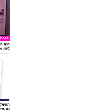
אוכל
24 ס
ראשונ
Sheee
ליווי,