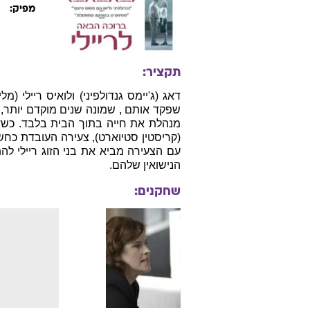
ארה"ב, 2010, אנגלית, 110 דקות
ד
ז׳אנר:
תאריך יצ
ג'
במאי:
מוסיקאי:
{e.person.fname} {e.person.lname}
ר
מפיק:
תקציר:
דאג (ג'יימס גנדולפיני) ולואיס ריילי 
שפקד אותם , שמונה שנים מוקדם יותר, 
מנהלת את חייה בתוך הבית בלבד. כשדאג
(קריסטין סטיוארט), צעירה העובדת כחש
עם הצעירה מביא את בני הזוג ריילי ל