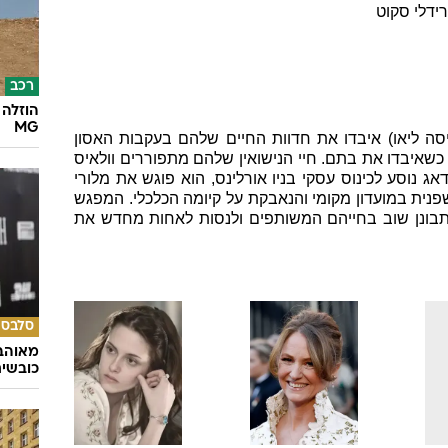
רמה
10
.
2
.
2011
יאה לאקרנים:
עוד ב
ייק
סקוט
,
{e.person.fname} {e.person.lname}
ידלי סקוט
רכב
הוזלה 
MG
(מליסה ליאו) איבדו את חדוות החיים שלהם בעקבות האסון
כשאיבדו את בתם. חיי הנישואין שלהם מתפוררים וולאיס
 נוסע לכינוס עסקי בניו אורלינס, הוא פוגש את מלורי
פנית במועדון מקומי והנאבקת על קיומה הכלכלי. המפגש
התבונן שוב בחייהם המשותפים ולנסות לאחות מחדש את