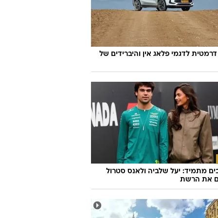
וואלה
דרמטית לדגמי פלאג אין והיברידים של