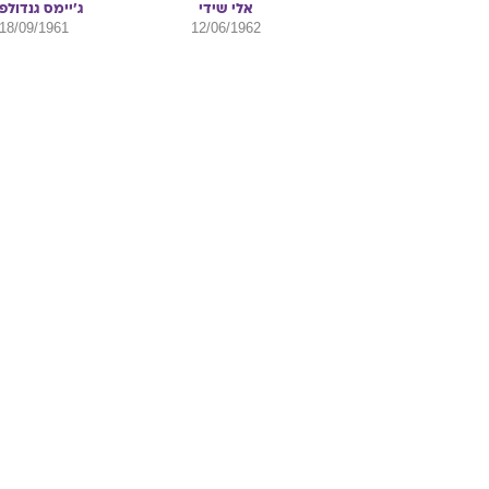
הנישואין שלהם.
שחקנים:
אלי
שידי
ג'יימס
גנדולפי
18/09/1961
12/06/1962