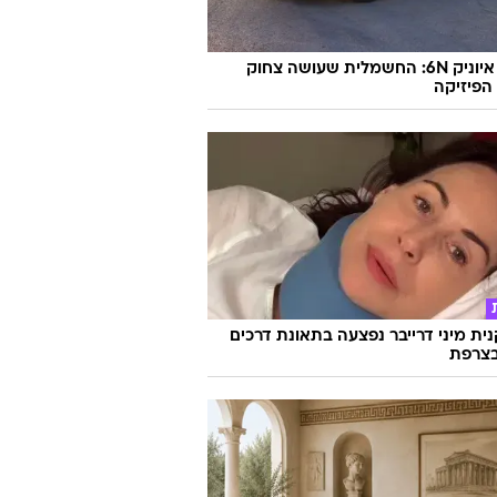
 משך האקט ושיפור ההנאה במיטה -
 מיוחד
"גברא"
יונדאי איוניק 6N: החשמלית שעושה צחוק
הפיזיקה