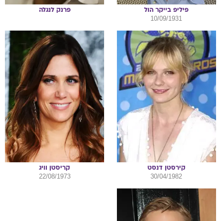
פיליפ
בייקר הול
פרנק
לנגלה
10/09/1931
קירסטן
דנסט
קריסטן
וויג
22/08/1973
30/04/1982