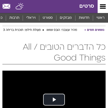
סרטים
ראשי
חדשות
מבזקים
ספורט
ויראלי
תרבות
כס
נושאים חמים
מהיר ועצבני: הובס ושואו
פעולת חילוץ: תוכנית בריחה 3
כל הדברים הטובים / All
Good Things