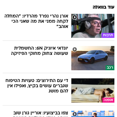
עוד בוואלה
אורן נהרי נפרד מהרדיו: "המחלה
לקחה ממני את מה שאני הכי
אוהב"
תרבות
יונדאי איוניק 6N: החשמלית
שעושה צחוק מחוקי הפיזיקה
רכב
די עם התירוצים: טעויות הטיפוח
שגברים עושים בקיץ, ואפילו אין
להם מושג
אופנה
צפו בביצועיו: אוריין גורן שוב