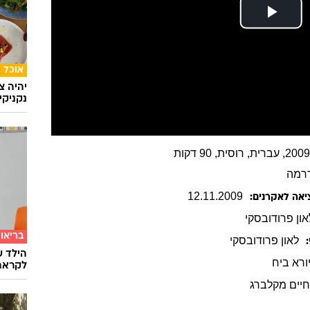
אוכל
יהיה צ
נקניקי
רמה
12
.
11
.
2009
יאה לאקרנים:
און
פרודובסקי
בריאו
לאון
פרודובסקי
הילד ע
ורא ביח
לקראת
יים מקלברג