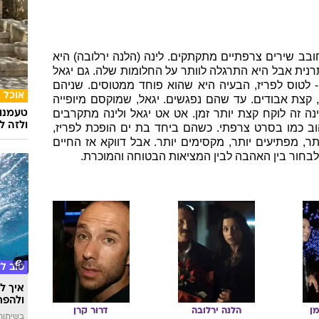
 חובב שירים צרפתיים מתקתקים. לינה (הלנה ירלובה) היא
נית אבל היא התרגלה לוותר על החלומות שלה. גם יגאל
- לטוס לפריז, הבעיה היא שהוא פוחד ממטוסים. שניהם
אוכל
קצת אבודים. עד שהם נפגשים. יגאל, שמוקסם מיופייה
ה זה לוקח קצת יותר זמן. אט אט יגאל ולינה מתקרבים
טעמנו
ולזה לא
 כמו בסרט צרפתי. כשהם ביחד בת ים הופכת לפריז,
, מפתיעים יותר, מקסימים יותר. אבל דווקא אז החיים
בחור בין האהבה לבין המציאות הבטוחה והמוכרת.
טוב ל
איך לה
ולהפח
ן
הלנה
ירלובה
דרור
קרן
בשיתוף  SWIM