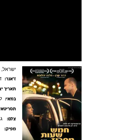
ישראל, 2009, עברית, רוסית, 90 דקות
ד
ז׳אנר:
תאריך יצ
ל
במאי:
תסריטאי:
גי
צלם:
ח
מפיק: