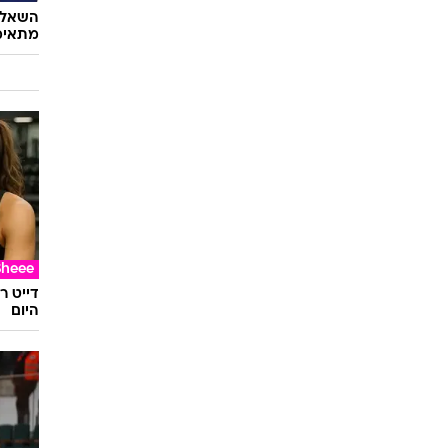
השאלון
מתאימ
Sheee
דייט ר
היום