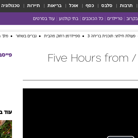
תרבות
סלבס
כסף
אוכל
בריאות
תיירות
טכנולוגיה
בקרוב
טריילרים
כל הכוכבים
בתי קולנוע
עוד בסרטים
כל הסרטים
פעולת חילוץ: תוכנית בריחה 3
ספיידרמן רחוק מהבית
גברים בשחור
מלך ה
yes planet
פייסב
חמש שעות מפריז / Five Hours from
עוד ב