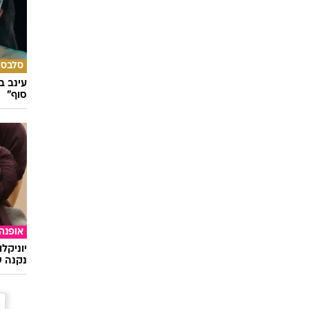
סלבס
עינב ב
סוף"
אופנה
יוניקל
נקנה ש