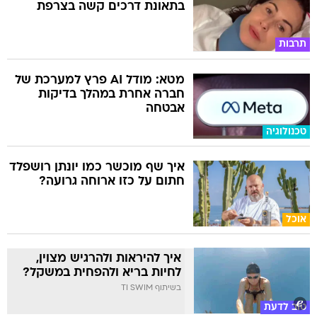
בתאונת דרכים קשה בצרפת
תרבות
מטא: מודל AI פרץ למערכת של
חברה אחרת במהלך בדיקות
אבטחה
טכנולוגיה
איך שף מוכשר כמו יונתן רושפלד
חתום על כזו ארוחה גרועה?
אוכל
איך להיראות ולהרגיש מצוין,
לחיות בריא ולהפחית במשקל?
בשיתוף TI SWIM
טוב לדעת