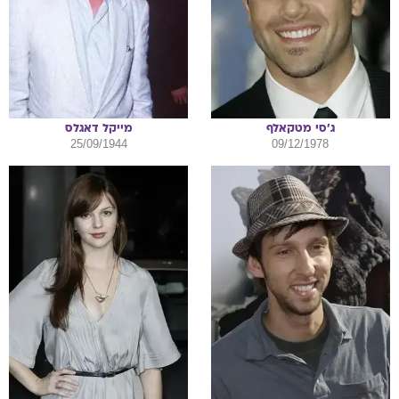
ג'סי
מטקאלף
מייקל
דאגלס
25/09/1944
09/12/1978