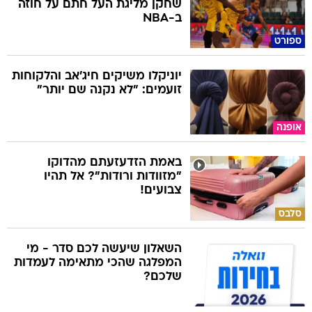
שחקן מליגת העל חתם על חוזה
ב-NBA
ספורט
יוניקלו משיקים חיג'אב והלקוחות
זועמים: "לא נקנה שם יותר"
אופנה
באמת הזדעזעתם מהדוקו
"מזוודות ורודות"? אל תהיו
צבועים!
סלבס
השאלון שיעשה לכם סדר - מי
המפלגה שהכי מתאימה לעמדות
שלכם?