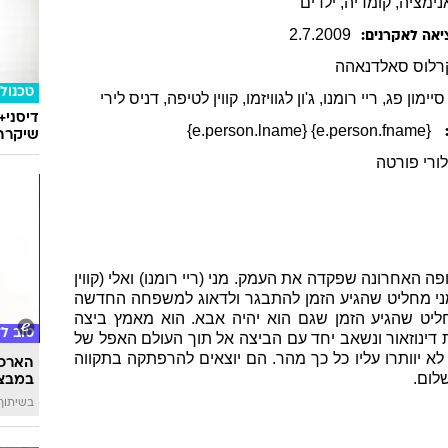
נימציה
, קומדיה
, ילדים
2
.
7
.
2009
יאה לאקרנים:
רלוס
סאלדנאהה
טכנולו
יימון פג
, ריי רומנו
, ג'ון לגוויזמו
, קווין לטיפה
, דניס לירי
דיסני+
{e.person.fname} {e.person.lname}
שיקרה 
ורי פורטה
 האחרונה שפקדה את העמק. מני (ריי רומנו) ואלי (קווין
מני מחליט שהגיע הזמן להתבגר ולדאוג למשפחה החדשה
ומחליט שהגיע הזמן שגם הוא יהיה אבא. הוא מאמץ ביצה
טוב ל
ינוזאור ונשאב יחד עם הביצה אל תוך העולם האפל של
לא יוותרו עליו כל כך מהר. הם יוצאים להרפתקה בתקווה
הארכת
לום.
במבצע
בשיתוף 