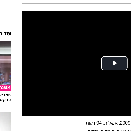
עוד ב
אופנה
מצדיעו
הז'קט 