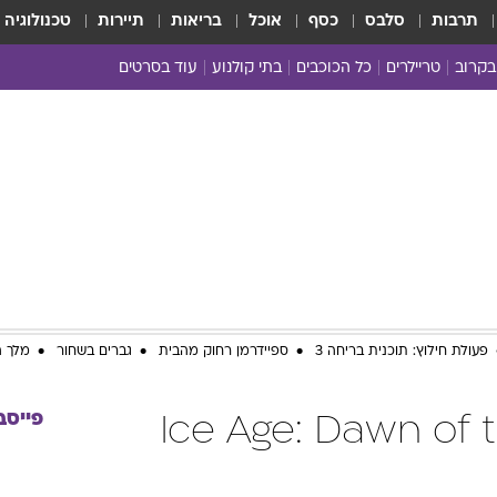
תרבות
סלבס
כסף
אוכל
בריאות
תיירות
טכנולוגיה
בקרוב
טריילרים
כל הכוכבים
בתי קולנוע
עוד בסרטים
כל הסרטים
yes planet
פעולת חילוץ: תוכנית בריחה 3
ספיידרמן רחוק מהבית
גברים בשחור
מלך ה
פייסב
הקרח 3 / Ice Age: Dawn of the