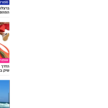
ספורט
ברצלונ
המהפך 
אופנה
הדרך ה
שיק בא