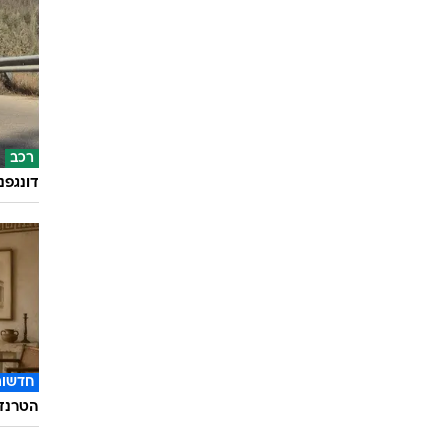
רכב
דונגפנ
חדשות
הטרנד 