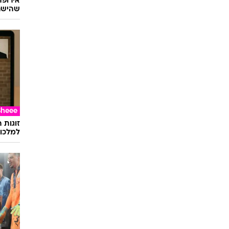
שהישרא
Sheee
זוגות 
למלכוד