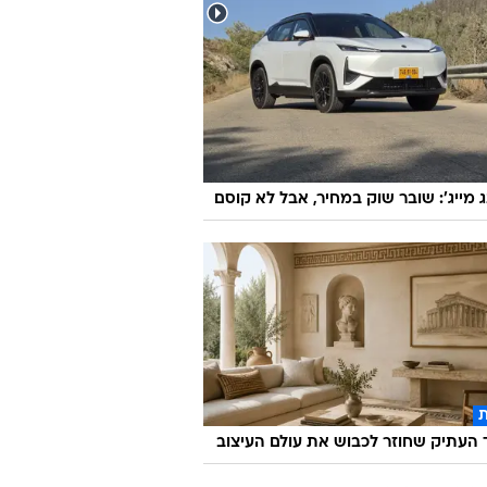
ג מייג': שובר שוק במחיר, אבל לא קוסם
העתיק שחוזר לכבוש את עולם העיצוב