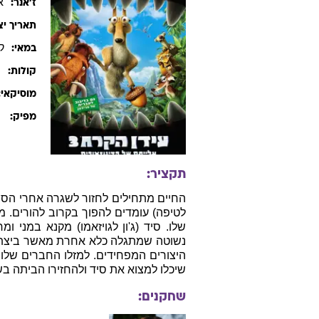
א
ז׳אנר:
תאריך יצ
ק
במאי:
ס
קולות:
מוסיקאי:
ל
מפיק:
תקציר:
החיים מתחילים לחזור לשגרה אחרי הסופה
לטיפה) עומדים להפוך בקרוב להורים. 
שלו. סיד (ג'ון לגויזאמו) מקנא במני 
נשוטה שמתגלה כלא אחרת מאשר ביצת ד
היצורים המפחידים. למזלו החברים שלו 
שיכלו למצוא את סיד ולהחזירו הביתה בש
שחקנים: