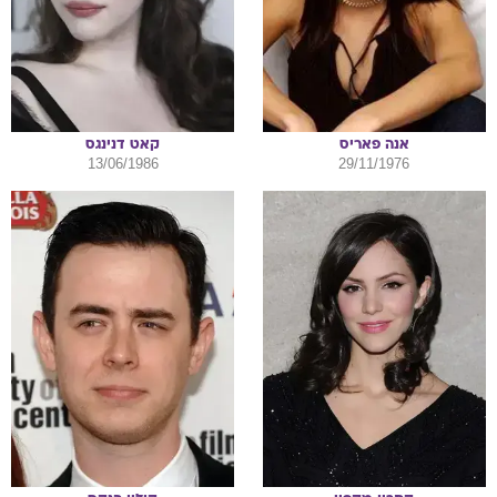
אנה
פאריס
קאט
דנינגס
13/06/1986
29/11/1976