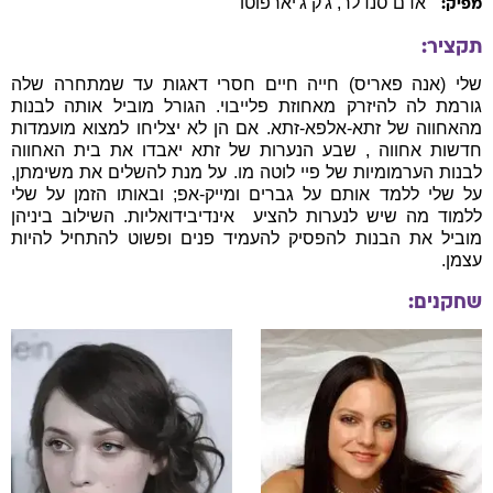
אדם סנדלר
, ג'ק ג'יארפוטו
מפיק:
תקציר:
שלי (אנה פאריס) חייה חיים חסרי דאגות עד שמתחרה שלה
גורמת לה להיזרק מאחוזת פלייבוי. הגורל מוביל אותה לבנות
מהאחווה של זתא-אלפא-זתא. אם הן לא יצליחו למצוא מועמדות
חדשות אחווה , שבע הנערות של זתא יאבדו את בית האחווה
לבנות הערמומיות של פיי לוטה מו. על מנת להשלים את משימתן,
על שלי ללמד אותם על גברים ומייק-אפ; ובאותו הזמן על שלי
ללמוד מה שיש לנערות להציע  אינדיבידואליות. השילוב ביניהן
מוביל את הבנות להפסיק להעמיד פנים ופשוט להתחיל להיות
עצמן.
שחקנים: