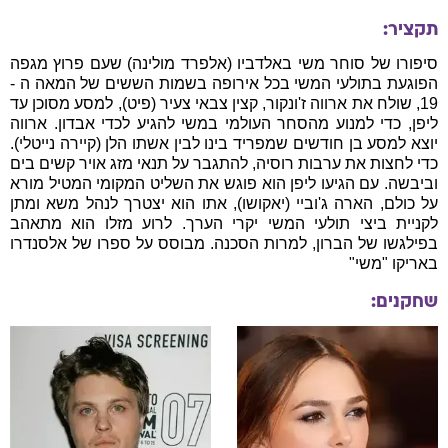
תקציר:
סיפורו של סוחר משי באלדביו (אלפרד מולינה) שעם פרוץ מגפה
הפוגעת בתולעי המשי בכל אירופה בשמות הששים של המאה ה -‏
19, שולח את ארווה ז'ונקור, קצין צבאי צעיר (פיט), למסע מסוכן עד
ליפן, כדי למנוע מהסחר העולמי במשי להגיע לכדי אבדון. ארווה
יוצא למסע בן חודשים שמפריד בינו לבין אשתו הלן (קיירה נייטלי).
כדי לחצות את ערבות רוסיה, להתגבר על תנאי מזג אויר קשים בים
וביבשה. עם הגיעו ליפן הוא פוגש את השליט המקומי המטיל מורא
על כולם, הארה ג'וביי (יאקושו), אתו הוא יצטרך לנהל משא ומתן
לקניית ביצי תולעי המשי יקרי הערך. לרוע מזלו הוא מתאהב
בפילגשו של הברון, למרות הסכנה. מבוסס על ספרו של אלסנדרו
באריקו "משי"
שחקנים: