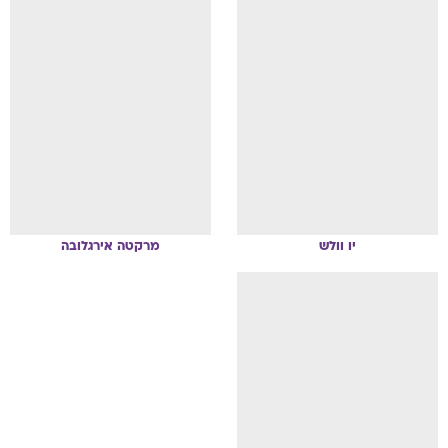
יו
וולש
מרקטה
אירגלובה