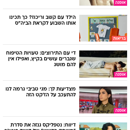
אופנה
הילד עם קשב וריכוז? כך תכינו
אותו השבוע לקראת הביה"ס
בריאות
די עם התירוצים: טעויות הטיפוח
שגברים עושים בקיץ, ואפילו אין
להם מושג
אופנה
מצדיעות לך: מגי טביבי גרמה לנו
להתעכב על הז'קט הזה
אופנה
דיווח: נטפליקס גנזה את סדרת