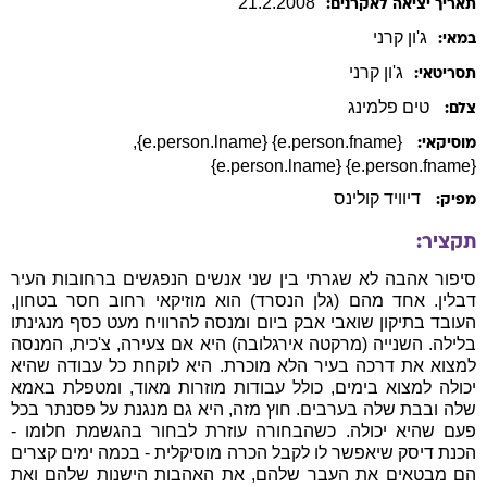
21
.
2
.
2008
תאריך יציאה לאקרנים:
ג'ון
קרני
במאי:
ג'ון
קרני
תסריטאי:
טים פלמינג
צלם:
,
{e.person.fname} {e.person.lname}
מוסיקאי:
{e.person.fname} {e.person.lname}
דיוויד קולינס
מפיק:
תקציר:
סיפור אהבה לא שגרתי בין שני אנשים הנפגשים ברחובות העיר
דבלין. אחד מהם (גלן הנסרד) הוא מוזיקאי רחוב חסר בטחון,
העובד בתיקון שואבי אבק ביום ומנסה להרוויח מעט כסף מנגינתו
בלילה. השנייה (מרקטה אירגלובה) היא אם צעירה, צ'כית, המנסה
למצוא את דרכה בעיר הלא מוכרת. היא לוקחת כל עבודה שהיא
יכולה למצוא בימים, כולל עבודות מוזרות מאוד, ומטפלת באמא
שלה ובבת שלה בערבים. חוץ מזה, היא גם מנגנת על פסנתר בכל
פעם שהיא יכולה. כשהבחורה עוזרת לבחור בהגשמת חלומו -
הכנת דיסק שיאפשר לו לקבל הכרה מוסיקלית - בכמה ימים קצרים
הם מבטאים את העבר שלהם, את האהבות הישנות שלהם ואת