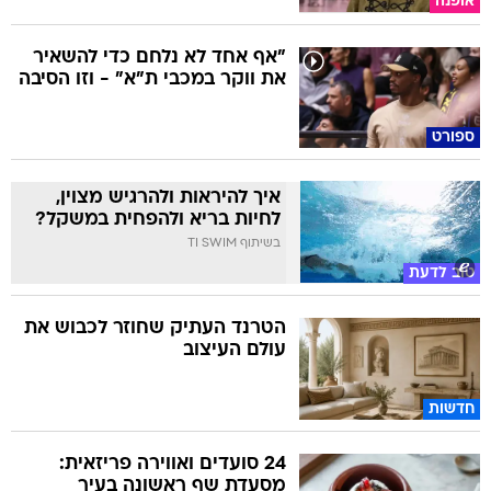
אופנה
"אף אחד לא נלחם כדי להשאיר
את ווקר במכבי ת"א" - וזו הסיבה
ספורט
איך להיראות ולהרגיש מצוין,
לחיות בריא ולהפחית במשקל?
בשיתוף TI SWIM
טוב לדעת
הטרנד העתיק שחוזר לכבוש את
עולם העיצוב
חדשות
24 סועדים ואווירה פריזאית:
מסעדת שף ראשונה בעיר