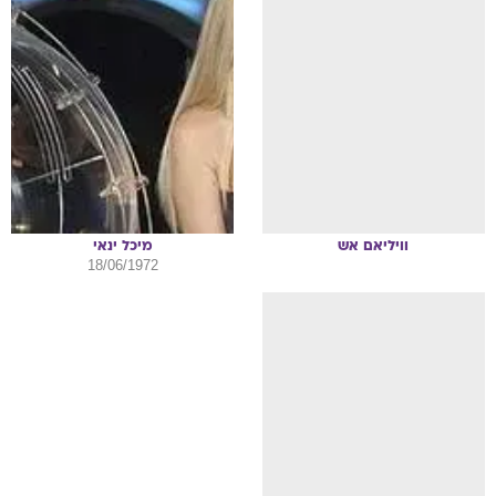
וויליאם
אש
מיכל
ינאי
18/06/1972