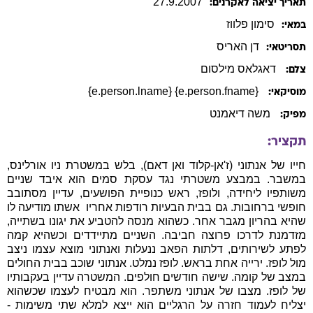
27
.
9
.
2007
תאריך יציאה לאקרנים:
סימון
פלווז
במאי:
דן
האריס
תסריטאי:
דאגלאס מילסום
צלם:
{e.person.fname} {e.person.lname}
מוסיקאי:
משה דיאמנט
מפיק:
תקציר:
חייו של אנתוני (ז'אן-קלוד ואן דאם), בלש במשטרת ניו אורלינס,
במשבר. במבצע משטרתי נגד עסקת סמים הוא איבד שניים
משותפיו ליחידה, ולופז, ראש כנופיית הפושעים, עדיין מסתובב
חופשי ברחובות. גם בבית הבעיות רודפות אחריו  אשתו מודיעה לו
שהיא בהריון מגבר אחר. כשהוא מנסה להטביע את יגונו בשתייה,
מזדמנת לדרכו פרוצה חביבה. השניים מתיידדים וכשהיא קמה
לפתע לשירותים, דלתות הפאב ננעלות ואנתוני מוצא עצמו ניצב
מול לופז. ירייה אחת בראש. לופז נמלט. אנתוני שוכב בבית החולים
במצב של קומה. שישה חודשים חולפים. המשטרה עדיין בעקבותיו
של לופז. מצבו של אנתוני משתפר. הוא מבטיח לעצמו שכשהוא
יצליח לעמוד חזרה על הרגליים הוא ייצא למלא שתי משימות -