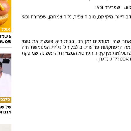
שפרירה זכאי
ות:
ב רייזר
, מיקי קם
, טוביה צפיר
, נליה צמחמן
, שפרירה זכאי
אוכל
5 שק
אחר שהיו מנותקים זמן רב. בבית היא פוגשת את טומי
שמשגע
לכמה הרפתקאות פרועות. בילבי, הג"ינג"ית המנומשת חיה
תוללויות אין קץ. זו הגירסא המצויירת הראשונה שמופקת
סטריד לינדגרן.
סלבס
שלושה 
אדם וס