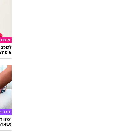
אופנה
לכוכבת
איפה?
תרבות
"מזווד
נשארת 