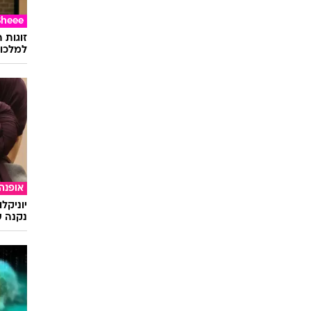
Sheee
זוגות 
למלכוד
אופנה
יוניקל
נקנה ש