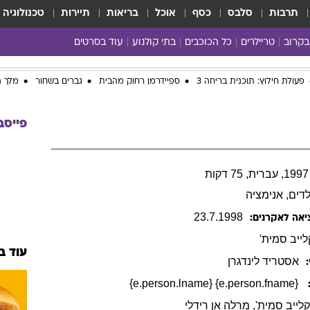
תרבות
סלבס
כסף
אוכל
בריאות
תיירות
טכנולוגיה
בקרוב
טריילרים
כל הכוכבים
בתי קולנוע
עוד בסרטים
כל הסרטים
פעולת חילוץ: תוכנית בריחה 3
ספיידרמן רחוק מהבית
גברים בשחור
מלך ה
yes planet
פייסב
לדים
, אנימציה
23
.
7
.
1998
יאה לאקרנים:
לייב
סמית'
עוד ב
אסטריד
לינדגרן
{e.person.fname} {e.person.lname}
לייב סמית'
, מרלה אן רידלי