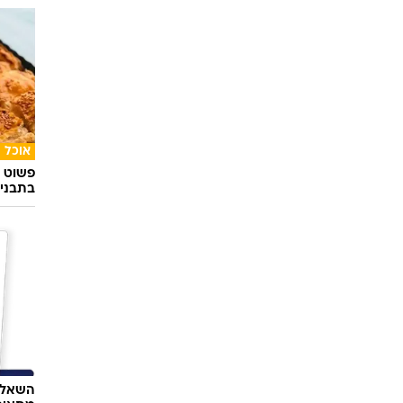
אוכל
פשוט ג
בתבני
השאלון