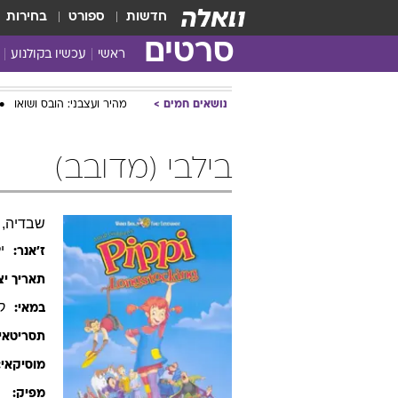
חדשות
ספורט
בחירות
סרטים
ראשי
עכשיו בקולנוע
נושאים חמים
מהיר ועצבני: הובס ושואו
בילבי (מדובב)
שבדיה, 1997, עברית, 75 דקות
י
ז׳אנר:
תאריך יצ
ק
במאי:
תסריטאי:
מוסיקאי:
ק
מפיק: