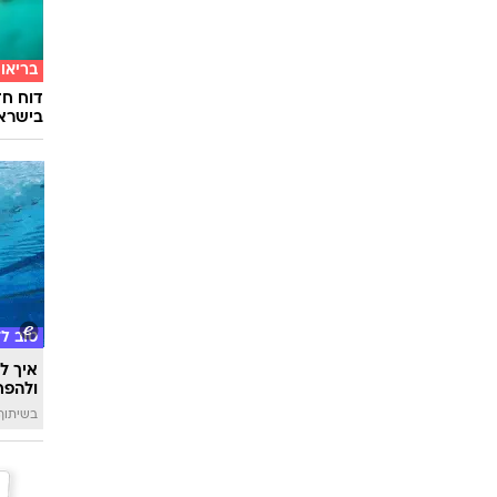
בריאו
דוח חד
בישרא
טוב ל
איך לה
ולהפח
בשיתוף  SWIM