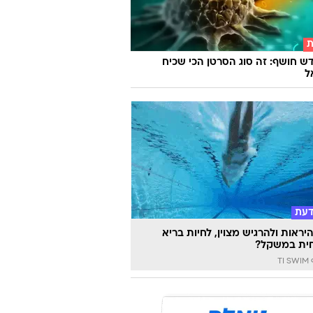
ת
ש חושף: זה סוג הסרטן הכי שכיח
ל
דעת
יראות ולהרגיש מצוין, לחיות בריא
ית במשקל?
TI