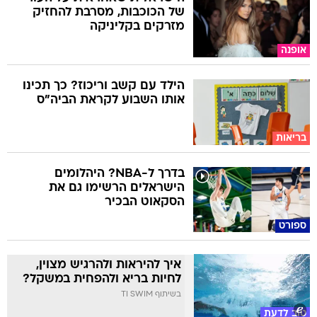
של הכוכבות, מסרבת להחזיק
מזרקים בקליניקה
אופנה
הילד עם קשב וריכוז? כך תכינו
אותו השבוע לקראת הביה"ס
בריאות
בדרך ל-NBA? היהלומים
הישראלים הרשימו גם את
הסקאוט הבכיר
ספורט
איך להיראות ולהרגיש מצוין,
לחיות בריא ולהפחית במשקל?
בשיתוף TI SWIM
טוב לדעת