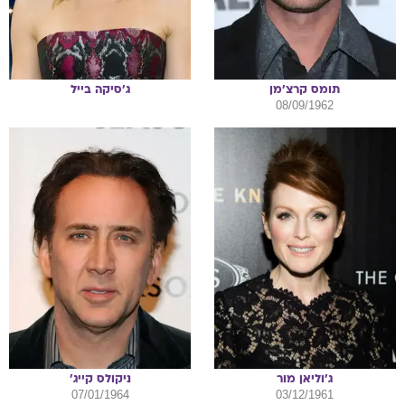
תומס
קרצ'מן
ג'סיקה
בייל
08/09/1962
ג'וליאן
מור
ניקולס
קייג'
07/01/1964
03/12/1961