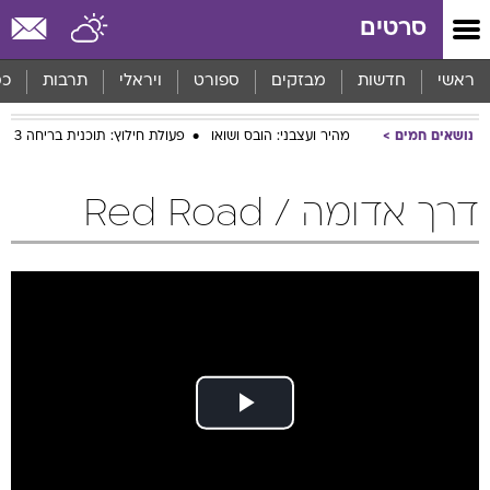
סרטים
ראשי
חדשות
מבזקים
ספורט
ויראלי
תרבות
כס
נושאים חמים
מהיר ועצבני: הובס ושואו
פעולת חילוץ: תוכנית בריחה 3
דרך אדומה / Red Road