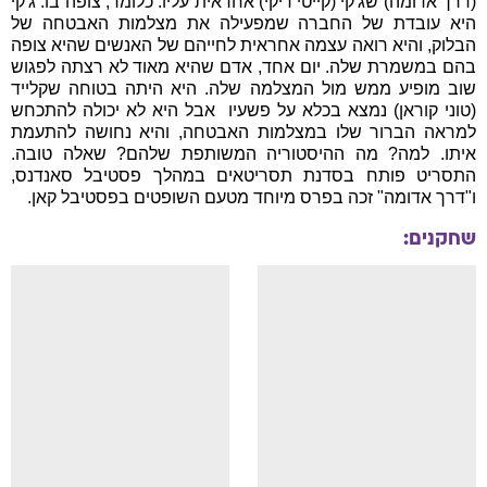
(דרך אדומה) שג'קי (קייטי דיקי) אחראית עליו. כלומר, צופה בו. ג'קי
היא עובדת של החברה שמפעילה את מצלמות האבטחה של
הבלוק, והיא רואה עצמה אחראית לחייהם של האנשים שהיא צופה
בהם במשמרת שלה. יום אחד, אדם שהיא מאוד לא רצתה לפגוש
שוב מופיע ממש מול המצלמה שלה. היא היתה בטוחה שקלייד
(טוני קוראן) נמצא בכלא על פשעיו  אבל היא לא יכולה להתכחש
למראה הברור שלו במצלמות האבטחה, והיא נחושה להתעמת
איתו. למה? מה ההיסטוריה המשותפת שלהם? שאלה טובה.
התסריט פותח בסדנת תסריטאים במהלך פסטיבל סאנדנס,
ו"דרך אדומה" זכה בפרס מיוחד מטעם השופטים בפסטיבל קאן.
שחקנים: