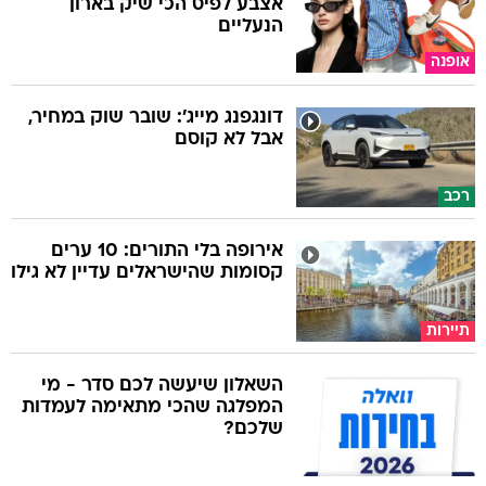
אצבע לפיס הכי שיק בארון
הנעליים
אופנה
דונגפנג מייג': שובר שוק במחיר,
אבל לא קוסם
רכב
אירופה בלי התורים: 10 ערים
קסומות שהישראלים עדיין לא גילו
תיירות
השאלון שיעשה לכם סדר - מי
המפלגה שהכי מתאימה לעמדות
שלכם?