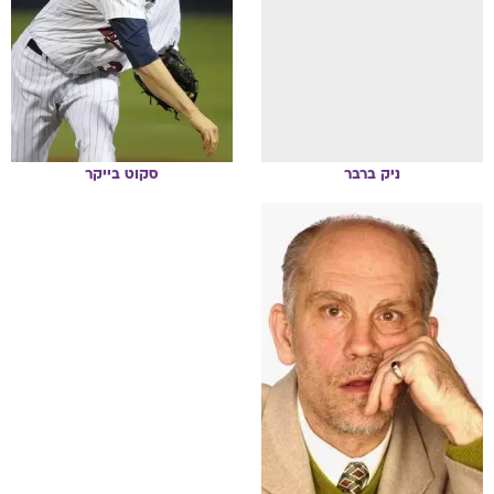
ניק
ברבר
סקוט
בייקר