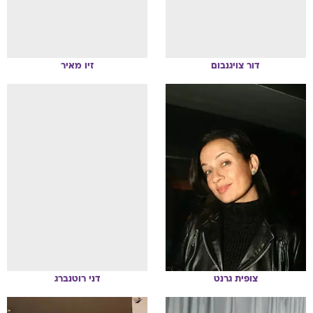
דור
צויגנבום
זיו
מאיר
צופית
גרנט
דני
רוטנברג