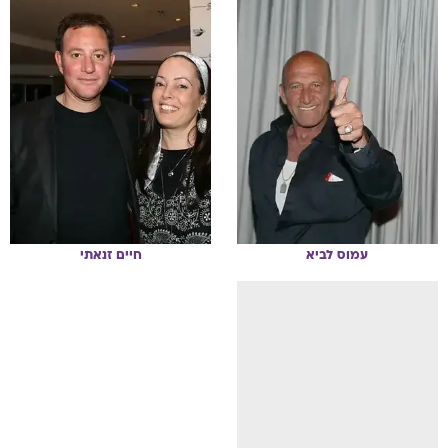
עמוס
לביא
חיים
זנאתי