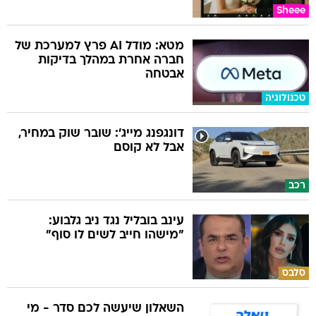
Sheee
מטא: מודל AI פרץ למערכת של
חברה אחרת במהלך בדיקות
אבטחה
טכנולוגיה
דונגפנג מייג': שובר שוק במחיר,
אבל לא קוסם
רכב
עינב בובליל נגד ניב גלבוע:
"מישהו חייב לשים לו סוף"
סלבס
השאלון שיעשה לכם סדר - מי