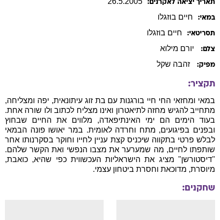
26
.
5
.
2005
תאריך יציאה לאקרנים:
חיים
בוזגלו
במאי:
חיים
בוזגלו
תסריטאי:
יורם מילוא
צלם:
זהבה שקל
מפיק:
תקציר:
במאי ומחזאי החי חיי בורגנות עם בת זוג עיתונאית, יפה ומצליחה,
מתחייב להגיש מחזה לתיאטרון ואינו מצליח לכתוב ולו שורה אחת.
בעוד הימים הם ימי האינתיפאדה, מלווים את החיים שבחוץ
ובפנים בפיגועים, מתח וחרדה לאומית. במר יאושו פונה הבמאי
לבלש פרטי בתקווה שיכניס קצת עניין לחייו וחוקר בסקרנותו אחר
שותפתו לחיים, מה שמערער את מצבו הנפשי ואת הקשר שלהם.
"דיסטורשן" מציג את הישראליות העכשווית כפי שהיא, כואבת,
מיוסרת, מדוכאת וחסרת ביטחון עצמי.
שחקנים: