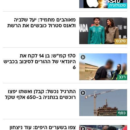
טכנולוגיה
מאוהבים מתמיד: יעל שלביה
ולאנס סטרול כובשים את הרשת
סלבס
170 קמ"ש: בן 14 לקח את
היונדאי של ההורים לסיבוב בכביש
6
רכב
התרגיל נכשל: קבלן ואשתו יפצו
רוכשים בנתניה ב-650 אלף שקל
כסף
צפו בשערים היפים: עוד ניצחון