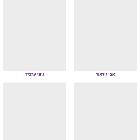
אבי
גילאור
ג'וני
ערביד