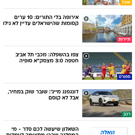
אוכל
אירופה בלי התורים: 10 ערים
קסומות שהישראלים עדיין לא גילו
תיירות
צפו בהשפלה: מכבי תל אביב
חטפה 3:0 מצסק"א סופיה
ספורט
דונגפנג מייג': שובר שוק במחיר,
אבל לא קוסם
רכב
השאלון שיעשה לכם סדר - מי