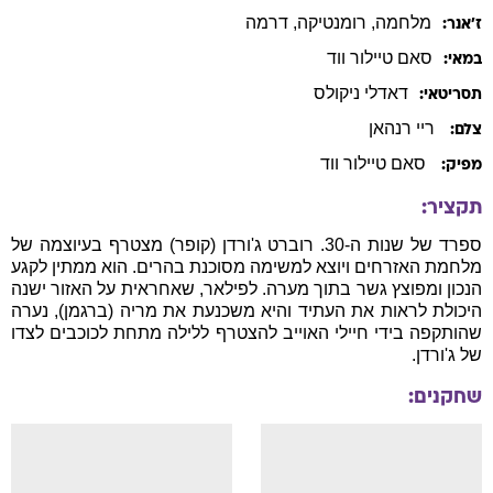
מלחמה
, רומנטיקה
, דרמה
ז׳אנר:
סאם טיילור
ווד
במאי:
דאדלי
ניקולס
תסריטאי:
ריי רנהאן
צלם:
סאם טיילור ווד
מפיק:
תקציר:
ספרד של שנות ה-30. רוברט ג'ורדן (קופר) מצטרף בעיוצמה של
מלחמת האזרחים ויוצא למשימה מסוכנת בהרים. הוא ממתין לקגע
הנכון ומפוצץ גשר בתוך מערה. לפילאר, שאחראית על האזור ישנה
היכולת לראות את העתיד והיא משכנעת את מריה (ברגמן), נערה
שהותקפה בידי חיילי האוייב להצטרף ללילה מתחת לכוכבים לצדו
של ג'ורדן.
שחקנים: