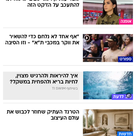
להתעכב על הז'קט הזה
אופנה
"אף אחד לא נלחם כדי להשאיר
את ווקר במכבי ת"א" - וזו הסיבה
ספורט
איך להיראות ולהרגיש מצוין,
לחיות בריא ולהפחית במשקל?
בשיתוף TI SWIM
טוב לדעת
הטרנד העתיק שחוזר לכבוש את
עולם העיצוב
חדשות