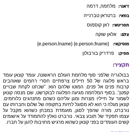
מלחמה
, דרמה
ז׳אנר:
ברטראן
טברנייה
במאי:
ז'אן
קוסמוס
תסריטאי:
אלאן שוקה
צלם:
{e.person.fname} {e.person.lname}
מוסיקאי:
פרדריק בורבולון
מפיק:
תקציר:
בבולגריה שלפני סוף מלחמת העולם הראשונה, עומד קונאן עומד
בראש פלוגה של 50 חיילים צרפתיים חסרי רחמים שאוהבים
קרבות פנים אל פנים. המוטו שלהם הוא: "שכחנו לקחת שבויים
קפטן". בסוף המלחמה מגיעה הפלוגה לבוקרשט, שם מנסה קונאן
לשמור על חייליו מצרות ומגן עליהם כשהם מתנהגים כלוחמים.
קונאן מגלה כי הוא לא מסוגל לחיות בתקופה של שלום וחברותו עם
נורברט, מורה שהפך לסגן, מועמדת במבחן כשהוא מקבל על
עצמו תפקיד של תובע צבאי. נורברט נאלץ להתמודד על אישומים
קשים העומדים בפני קונאן כשהוא מרגיש מחויבות להגן על חברו.