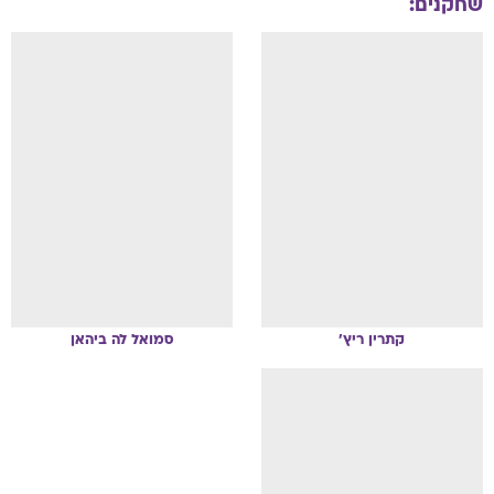
שחקנים:
קתרין
ריץ'
סמואל
לה ביהאן