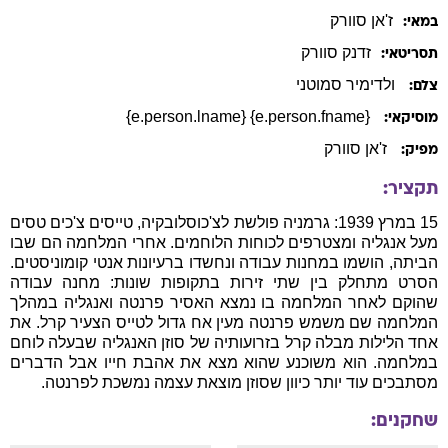
ז'אן
סוורק
במאי:
זדנק
סוורק
תסריטאי:
ולדימיר סמוטני
צלם:
{e.person.fname} {e.person.lname}
מוסיקאי:
ז'אן סוורק
מפיק:
תקציר:
15 במרץ 1939: גרמניה פולשת לצ'כוסלובקיה, טייסים צ'כים טסים
מעל אנגליה ומצטרפים לכוחות הלוחמים. אחרי המלחמה הם שבו
הביתה, הושמו במחנות עבודה ונחשדו ברעיונות אנטי קומוניסטים.
הסרט מתחלק בין שתי זירות בתקופות שונות: מחנה עבודה
שהוקם לאחר המלחמה בו נמצא האסיר פרנטה ואנגליה במהלך
המלחמה שם משמש פרנטה מעין אח גדול לטייס הצעיר קרל. את
אחד הלילות מבלה קרל בזרועותיה של סוזן האנגליה שבעלה לוחם
במלחמה. הוא משוכנע שהוא מצא את אהבת חייו אבל הדברים
מסתבכים עוד יותר כיוון שסוזן מוצאת עצמה נמשכת לפרנטה.
שחקנים: