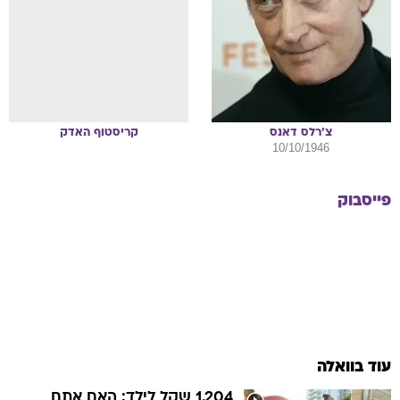
צ'רלס
דאנס
קריסטוף
האדק
10/10/1946
פייסבוק
עוד בוואלה
1,204 שקל לילד: האם אתם