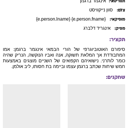
אינגמר
ברגמן
תסריטאי:
סוון נייקוויסט
צלם:
{e.person.fname} {e.person.lname}
מוסיקאי:
אינגריד דלברג
מפיק:
תקציר:
סיפורם האוטוביוגרפי של הורי הבמאי אינגמר ברגמן: אמו
המתבודדת אך המלאת תשוקה, אנה ואביו הנוקשה, הנריק שהיה
כומר לותרני. נישואיהם הקפואים של השניים מוצגים באמצעות
חמש שיחות שכתב ברגמן עצמו וביימה בת חסותו, ליב אולמן.
שחקנים: