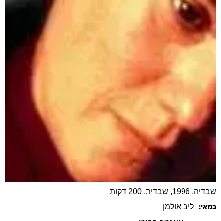
שבדיה, 1996, שבדית, 200 דקות
ליב
אולמן
במאי: