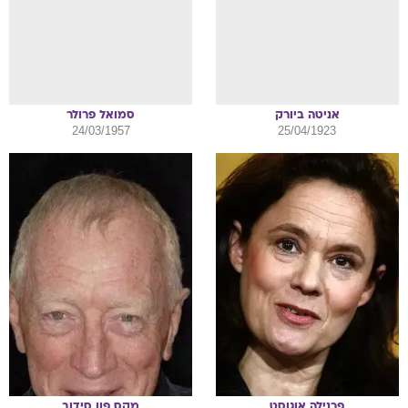
אניטה
ביורק
סמואל
פרולר
24/03/1957
25/04/1923
פרנילה
אוגוסט
מקס
פון סידוב