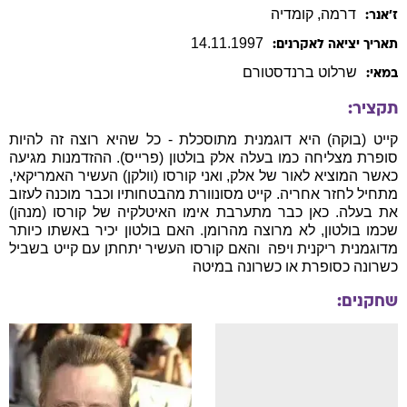
דרמה
, קומדיה
ז׳אנר:
14
.
11
.
1997
תאריך יציאה לאקרנים:
שרלוט
ברנדסטורם
במאי:
תקציר:
קייט (בוקה) היא דוגמנית מתוסכלת - כל שהיא רוצה זה להיות
סופרת מצליחה כמו בעלה אלק בולטון (פרייס). ההזדמנות מגיעה
כאשר המוציא לאור של אלק, ואני קורסו (וולקן) העשיר האמריקאי,
מתחיל לחזר אחריה. קייט מסונוורת מהבטחותיו וכבר מוכנה לעזוב
את בעלה. כאן כבר מתערבת אימו האיטלקיה של קורסו (מנהן)
שכמו בולטון, לא מרוצה מהרומן. האם בולטון יכיר באשתו כיותר
מדוגמנית ריקנית ויפה  והאם קורסו העשיר יתחתן עם קייט בשביל
כשרונה כסופרת או כשרונה במיטה 
שחקנים: