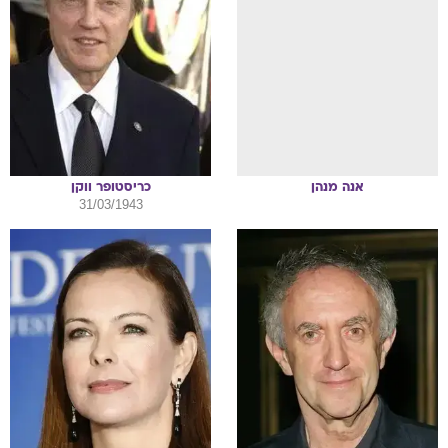
אנה
מנהן
כריסטופר
ווקן
31/03/1943