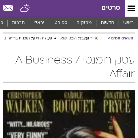
סרטים
ראשי
חדשות
מבזקים
ספורט
ויראלי
תרבות
כס
נושאים חמים
מהיר ועצבני: הובס ושואו
פעולת חילוץ: תוכנית בריחה 3
עסק רומנטי / A Business
Affair