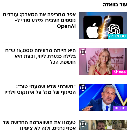
עוד בוואלה
אפל מחריפה את המאבק: עובדים
נוספים העבירו מידע סודי ל-
OpenAI
טכנולוגיה
היא הייתה מרוויחה 15,000 ש"ח
בלילה כנערת ליווי, וכעת היא
חושפת הכל
Sheee
"חשבתי שלא שמעתי טוב":
הטינוף של מגל על איזנקוט וילדיו
תרבות
טעמנו את השווארמה החדשה של
אסף גרניט, ולזה לא ציפינו