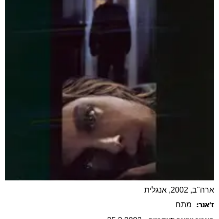
ארה"ב, 2002, אנגלית
מתח
ז׳אנר: