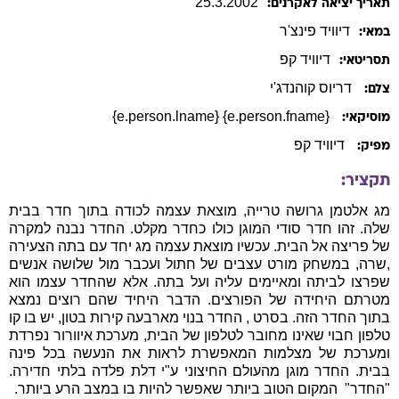
25
.
3
.
2002
תאריך יציאה לאקרנים:
דיוויד
פינצ'ר
במאי:
דיוויד
קפ
תסריטאי:
דריוס קוהנדג'י
צלם:
{e.person.fname} {e.person.lname}
מוסיקאי:
דיוויד קפ
מפיק:
תקציר:
מג אלטמן גרושה טרייה, מוצאת עצמה לכודה בתוך חדר בבית
שלה. זהו חדר סודי המוגן כולו כחדר מקלט. החדר נבנה למקרה
של פריצה אל הבית. עכשיו מוצאת עצמה מג יחד עם בתה הצעירה
,שרה, במשחק מורט עצבים של חתול ועכבר מול שלושה אנשים
שפרצו לביתה ומאיימים עליה ועל בתה. אלא שהחדר עצמו הוא
מטרתם היחידה של הפורצים. הדבר היחיד שהם רוצים נמצא
בתוך החדר הזה. בסרט , החדר בנוי מארבעה קירות בטון, יש בו קו
טלפון חבוי שאינו מחובר לטלפון של הבית, מערכת איוורור נפרדת
ומערכת של מצלמות המאפשרת לראות את הנעשה בכל פינה
בבית. החדר מוגן מהעולם החיצוני ע"י דלת פלדה בלתי חדירה.
"החדר"  המקום הטוב ביותר שאפשר להיות בו במצב הרע ביותר.