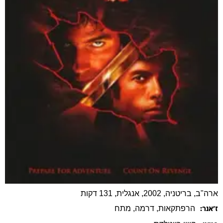
ארה"ב, בריטניה, 2002, אנגלית, 131 דקות
הרפתקאות
, דרמה
, מתח
ז׳אנר: