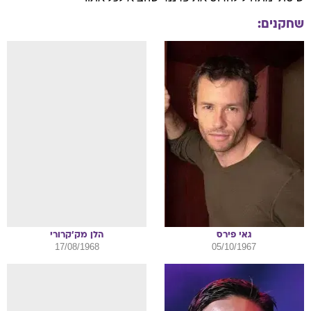
שחקנים:
גאי
פירס
הלן
מק'קרורי
17/08/1968
05/10/1967