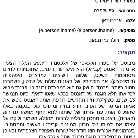
קווין
ריינולדס
במאי:
ג'יי
וולפרט
תסריטאי:
אנדרו דאן
צלם:
{e.person.fname} {e.person.lname}
מוסיקאי:
רוג'ר בירנבאום
מפיק:
תקציר:
מבוסס על ספרו הקלאסי של אלכסנדר דיומא. המלח הצעיר
אדמונד דאנטס (קבייזל) הוא איש ישר ותמים, שתוכניותיו לחיים
מסתכמות בשקט, שלווה ונישואים למרצדס היפהפייה
(דומינסציק). אך תוכניותיו של דאנטס עולות על שרטון, כשחברו
הטוב ביותר, פרננד, חושק גם הוא במרצדס ובוגד בו. פרננד מביא
לכליאתו הלא הוגנת של דאנטס בכלא שאטו ד'איף, סיוט הנמשך
13 שנים. כשקללת חייו החדשים רודפת אותו, דאנטס נוטש את
אמות המוסר של הטוב והרע בחייו ומתרכז כולו בנקמה באלו
שהפלילו אותו. עם עזרתו של שותפו לתא החף מפשע גם הוא
(האריס), דאנטס מתכנן ומצליח לברוח מהכלא השמור ולוקח על
עצמו את דמותו של הרוזן ממונטה קריסטו העשיר והמסתורי.
בערמומיות אכזרית הוא חודר אל שורות האצולה הצרפתית ובאופן
שיטתי מתחיל להרוס את פרננד שהביא לכליאתו.