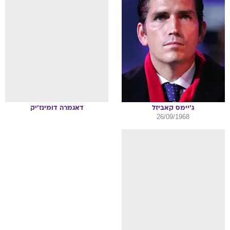
ג'יימס
קאביזל
דאגמרה
דומינז'יק
26/09/1968