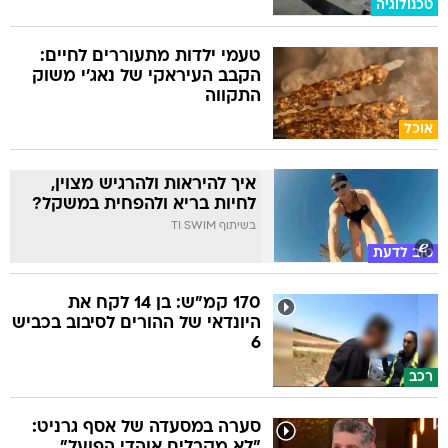
טכנולוגיה
טעמי ילדות מתעוררים לחיים:
הקבב העיראקי של נאג׳י משוק
התקווה
אוכל
איך להיראות ולהרגיש מצוין,
לחיות בריא ולהפחית במשקל?
בשיתוף TI SWIM
טוב לדעת
170 קמ"ש: בן 14 לקח את
היונדאי של ההורים לסיבוב בכביש
6
רכב
סערה במסעדה של אסף גרניט:
"לא מקבלים אוהדי הפועל"